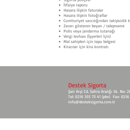
İtfaiye raporu
Hasara ilişkin faturalar
Hasara ilişkin fotoğraflar
Cumhuriyet savcılığından takipsizlik k
Zararı gösteren beyan / talepname
Polis veya jandarma tutanağı
Vergi levhası (İşyerleri İçin)
Mal sahipleri için tapu belgesi
Kiracılar için kira kontratı
Destek Sigorta
Şair Arşi Cd. Sahra Aralığı Sk. No: 
Tel: 0216 355 75 41 (pbx) Fax: 0216
info@desteksigorta.com.tr