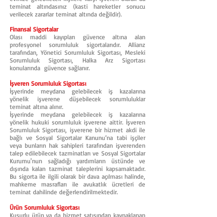
teminat altındasınız (kasti hareketler sonucu
verilecek zararlar teminat altında değildir).
Finansal Sigortalar
Olası maddi kayıpları güvence altına alan
profesyonel sorumluluk sigortalarıdır. Allianz
tarafından, Yönetici Sorumluluk Sigortası, Mesleki
Sorumluluk Sigortası, Halka Arz Sigortası
konularında güvence sağlanır.
İşveren Sorumluluk Sigortası
İşyerinde meydana gelebilecek iş kazalarına
yönelik işverene düşebilecek sorumluluklar
teminat altına alınır.
İşyerinde meydana gelebilecek iş kazalarına
yönelik hukuki sorumluluk işverene aittir. İşveren
Sorumluluk Sigortası, işverene bir hizmet akdi ile
bağlı ve Sosyal Sigortalar Kanunu’na tabi işçiler
veya bunların hak sahipleri tarafından işverenden
talep edilebilecek tazminatları ve Sosyal Sigortalar
Kurumu'nun sağladığı yardımların üstünde ve
dışında kalan tazminat taleplerini kapsamaktadır.
Bu sigorta ile ilgili olarak bir dava açılması halinde,
mahkeme masrafları ile avukatlık ücretleri de
teminat dahilinde değerlendirilmektedir.
Ürün Sorumluluk Sigortası
Kusurlu ürün ya da hizmet satışından kaynaklanan