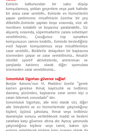
Evinizin balkonundan bir saksı düşüp
komşularınıza, yoldan geçenlere veya park halinde
bir araca zarar verebilir... Evinizde ev hizmetlerini
yapan yardımcınız misafirinizin üzerine bir şey
dökebilir...Evinizde yapılan boya sırasında, size ait
merdiven kırılabilir ve boyacınız yaralanabilir... Siz
alışveriş sırasında, süpermarkette zarara sebebiyet
verebilirsiniz... Çocuğunuz top oynarken
komşunuzun camını kırabilir... Evinizde beslediğiniz
evcil hayvan komşularınıza veya misafirlerinize
zarar verebilir... Bisikletle dolaşırken bir başkasına
istemeden çarpar ve zarar verebilirsiniz... Amatör
nitelikli sportif aktivitelerde, antrenman ve
yarışlarda katılımcı olarak diğer sporculara
istemeden zarar verebilirsiniz...
Sorumluluk Sigortası güvence sağlar!
Borçlar Kanunu'nun 41. Maddesi özetle "gerek
kasten gerekse ihmal, kayıtsızlık ve tedbirsiz
davranış yüzünden, başkasına zarar veren kişi o
zararı ödemek zorundadır" der.
Sorumluluk Sigortası, aile reisi olarak sizi, diğer
aile bireylerini ve ev hizmetlerinde çalıştırdığınız
kişileri; üçüncü şahıslara, ihmal veya tedbirsiz
davranışlar sonucu verilebilecek maddi ve bedeni
zararlara karşı güvence altına alır. Ayrıca; yanınızda
çalıştırdığınız kişilere veya tamir, bakım için
evinize gelebilecek kişilere karşı işveren olarak da