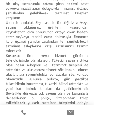
bir olay sonucunda ortaya çıkan bedeni zarar
ve/veya maddi zarar dolayısıyla firmanıza üçüncü
şahıslardan gelebilecek tazminat talepleri
karşılanır.
Ürün Sorumluluk Sigortası ile ürettiğiniz ve/veya
satmış olduğunuz ürünlerin kusurundan
kaynaklanan olay sonucunda ortaya çıkan bedeni
zarar ve/veya maddi zarar dolayısıyla firmanıza
karşı üçüncü şahıslar tarafından ileri sürülebilecek
tazminat taleplerine karşı zararlarınızı tazmin
edecektir.
Kusursuz ürün veya hizmet günümüz
teknolojisinde olanaksızdır. Tüketici sayısı arttıkça
olası hasar sebepleri ve tazminat talepleri de
artmakta ve uluslararası ticaret söz konusu olunca
uluslararası sorumluluklar ve davalar söz konusu
olmaktadır. Bununla birlikte, gün geçtikçe
tüketicilerin korunması, tüketici bilinci artmakta ve
yeni katı hukuk kuralları da getirilmektedir.
Böylelikle dünyada çok yaygın olan ve kanunlarla
desteklenen bu poliçe, firmanızdan talep
edilebilecek yüksek tazminat taleplerini ödeyip
firmanızı korumakla kalmayıp müşteri ve toplum
menfaatlerine karşı duyarlılığın simgesi haline de
gelmektedir.
Tıbbi Zorunlu Sorumluluk Sigortası
Zorunlu olan bu sigorta ürünü ile serbest, kamu