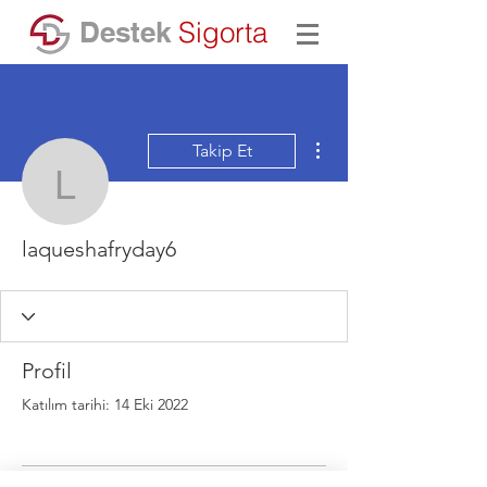
Destek
Sigorta
Diğer Eylemler
Takip Et
laqueshafryday6
laqueshafryday6
Profil
Katılım tarihi: 14 Eki 2022