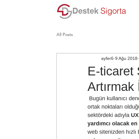
Destek
Sigorta
All Posts
ayfer6
9 Ağu 2018
E-ticaret
Artırmak 
 Bugün kullanıcı deneyimi açısından dünya çapında en başarılı web sitelerine göz atarsanız, 
ortak noktaları oldu
sektördeki adıyla 
UX
yardımcı olacak en k
web sitenizden hızlı b