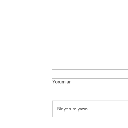
Yorumlar
Bir yorum yazın...
E-Ticaret Siteleri İçin Trafik