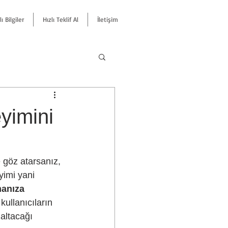
ı Bilgiler
Hızlı Teklif Al
İletişim
eyimini
yimi yani 
manıza 
kullanıcıların 
zaltacağı 