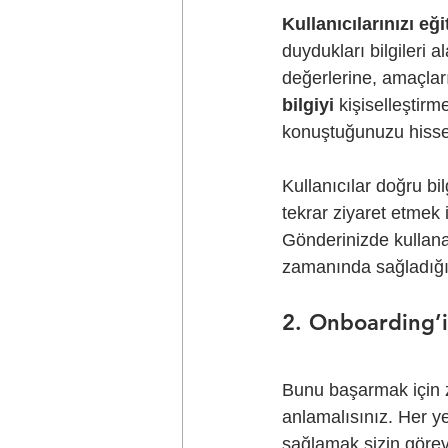
Kullanıcılarınızı eğ
duydukları bilgileri a
değerlerine, amaçlar
bilgiyi
 kişiselleştirm
konuştuğunuzu hissett
Kullanıcılar doğru bil
tekrar ziyaret etmek 
Gönderinizde kullanab
zamanında sağladığın
2. Onboarding’i
Bunu başarmak için zi
anlamalısınız. Her ye
sağlamak sizin görevi