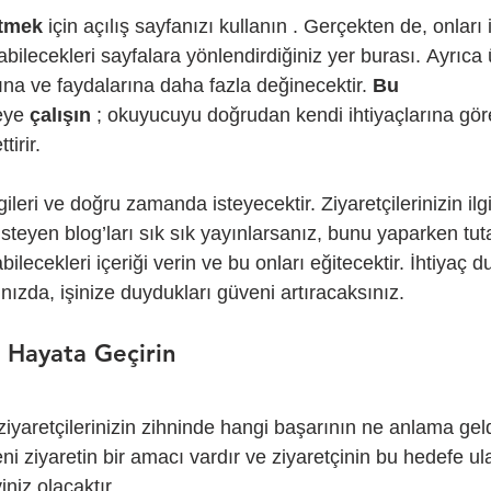
itmek
 için açılış sayfanızı kullanın . Gerçekten de, onları 
labilecekleri sayfalara yönlendirdiğiniz yer burası. Ayrıca 
ına ve faydalarına daha fazla değinecektir. 
Bu 
eye 
çalışın
 ; okuyucuyu doğrudan kendi ihtiyaçlarına gör
irir.
gileri ve doğru zamanda isteyecektir. Ziyaretçilerinizin ilg
isteyen blog’ları sık sık yayınlarsanız, bunu yaparken tuta
ilecekleri içeriği verin ve bu onları eğitecektir. İhtiyaç 
ızda, işinize duydukları güveni artıracaksınız.
 Hayata Geçirin
yaretçilerinizin zihninde hangi başarının ne anlama geld
ni ziyaretin bir amacı vardır ve ziyaretçinin bu hedefe u
niz olacaktır.