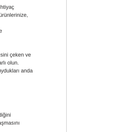
ihtiyaç 
ürünlerinize, 
e 
isini çeken ve 
rlı olun.
duydukları anda 
iğini 
laşmasını 