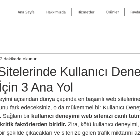
Ana Sayfa
Hakkımızda
Hizmetler
Ürünler
Faydal
2 dakikada okunur
 Sitelerinde Kullanıcı Den
İçin 3 Ana Yol
ğunu fark edeceksiniz, o da mükemmel bir Kullanıcı Dene
. Sağlam bir 
kullanıcı deneyimi web sitenizi canlı tut
ritik faktörlerden biridir.
 Zira, kötü kullanıcı deneyimi, 
ir şekilde çıkacakları ve sitenize gelen trafik miktarını a