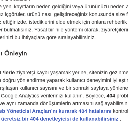
 yeni kayıtların neden geldiğini veya ürününüzü neden a
z içgörüler, ürünü nasıl geliştireceğiniz konusunda size fi
iz ettiğinizde, istediklerini elde etmek için onlara rehberli
 bulmalısınız. Yasal bir hile yöntemi olarak, ziyaretçileri
erinizi bu ihtiyaçlara göre sıralayabilirsiniz.
nı Önleyin
’lerle
 ziyaretçi kaybı yaşamak yerine, sitenizin gezinmes
ne doğru yönlendirme yaparak kullanıcı deneyimini iyileştir
rşılaşan kullanıcı sayısını ve bir sonraki sayfaya yönlene
Google Analytics verilerinizi kullanın. Böylece, 
404
 prob
ve aynı zamanda dönüşümlerin artmasını sağlayabilirsin
 Yöneticisi Araçları’nı kurarak 404 hatalarını
 kontrol
 
ücretsiz bir 404 denetleyicisi de kullanabilirsiniz
 .