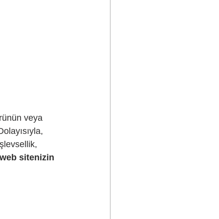
 ürünün veya 
Dolayısıyla, 
levsellik, 
web sitenizin 