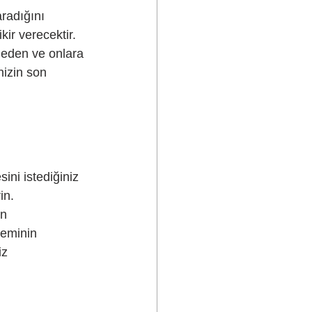
radığını 
kir verecektir.
k eden ve onlara 
nizin son 
ini istediğiniz 
in.
n 
leminin 
iz
 